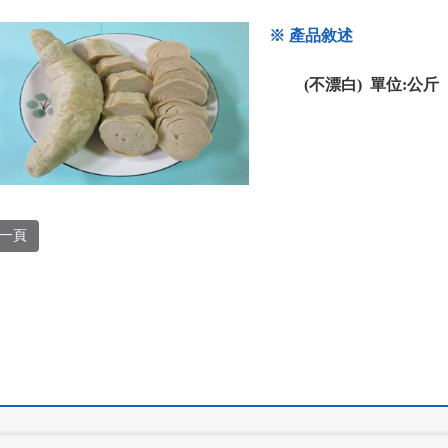
※ 產品敘述
(不漂白) 單位:公斤
一頁