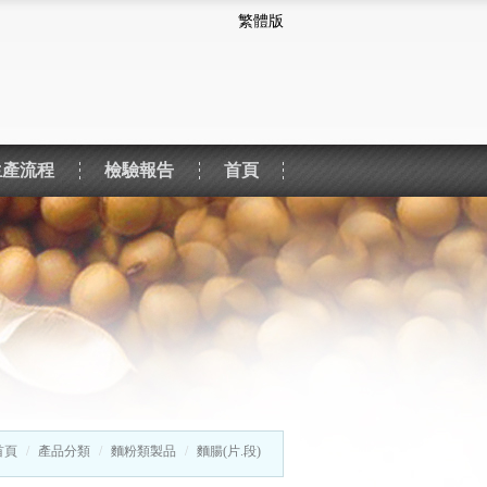
繁體版
生產流程
檢驗報告
首頁
首頁
產品分類
麵粉類製品
麵腸(片.段)