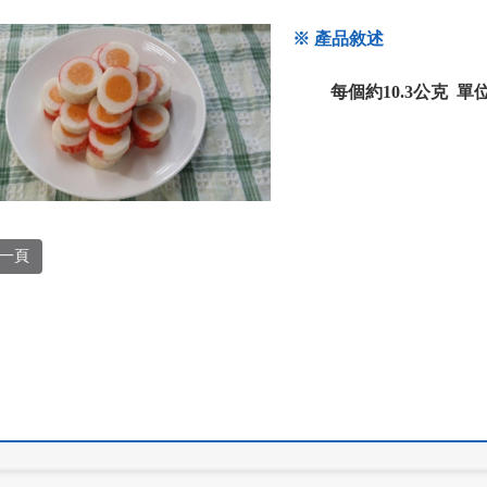
※ 產品敘述
每個約10.3公克 單
一頁