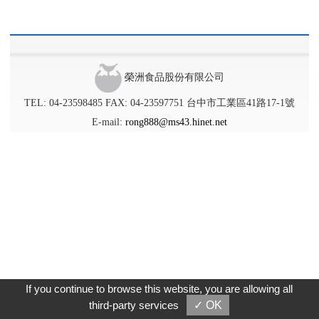
榮洲食品股份有限公司
TEL: 04-23598485
FAX: 04-23597751
台中市工業區41路17-1號
E-mail:
rong888@ms43.hinet.net
If you continue to browse this website, you are allowing all
third-party services
✓ OK